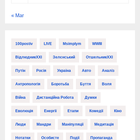
« Mar
100postiv
LIVE
Msimplym
WWIII
ВідлюдникXXI
Зелєнський
ОтшельникXXI
Путін
Росія
Україна
Авто
Аналіз
Антропологія
Боротьба
Буття
Воля
Війна
Дистанційна Робота
Думки
Еволюція
Енергії
Етапи
Комедії
Кіно
Люди
Мандри
Маніпуляції
Медитація
Нотатки
Особисте
Події
Пропаганда