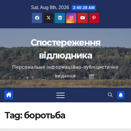
Skip
Sat. Aug 8th, 2026
3:40:29 AM
to
content
Спостереження
відлюдника
Персональне інформаційно-публіцистичне
видання
Tag:
боротьба