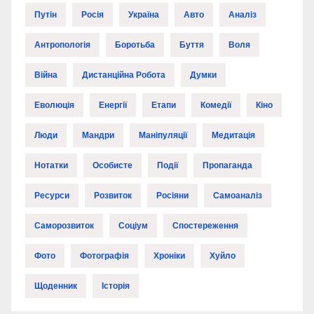
Путін
Росія
Україна
Авто
Аналіз
Антропологія
Боротьба
Буття
Воля
Війна
Дистанційна Робота
Думки
Еволюція
Енергії
Етапи
Комедії
Кіно
Люди
Мандри
Маніпуляції
Медитація
Нотатки
Особисте
Події
Пропаганда
Ресурси
Розвиток
Росіяни
Самоаналіз
Саморозвиток
Соціум
Спостереження
Фото
Фотографія
Хроніки
Хуйло
Щоденник
Історія