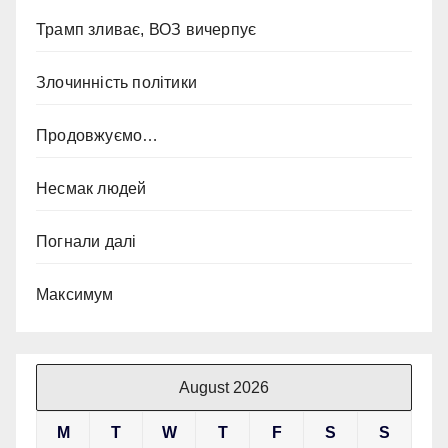
Трамп зливає, ВОЗ вичерпує
Злочинність політики
Продовжуємо…
Несмак людей
Погнали далі
Максимум
August 2026
M
T
W
T
F
S
S