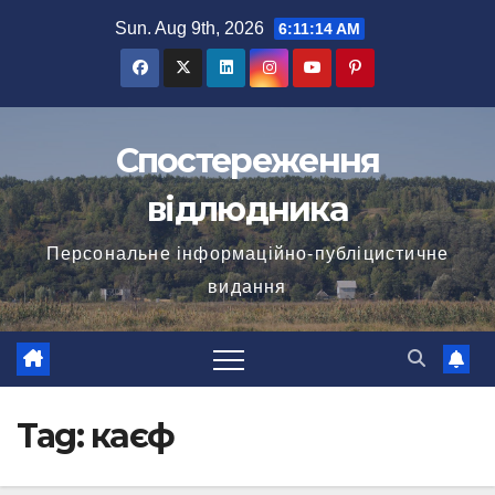
Skip
Sun. Aug 9th, 2026
6:11:14 AM
to
content
Спостереження
відлюдника
Персональне інформаційно-публіцистичне
видання
Tag:
каєф