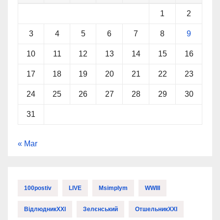
1
2
3
4
5
6
7
8
9
10
11
12
13
14
15
16
17
18
19
20
21
22
23
24
25
26
27
28
29
30
31
« Mar
100postiv
LIVE
Msimplym
WWIII
ВідлюдникXXI
Зелєнський
ОтшельникXXI