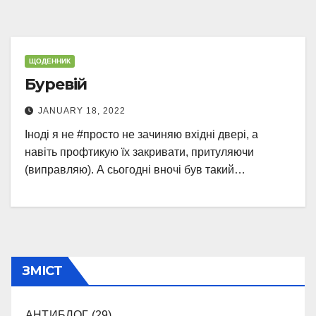
ЩОДЕННИК
Буревій
JANUARY 18, 2022
Іноді я не #просто не зачиняю вхідні двері, а
навіть профтикую їх закривати, притуляючи
(виправляю). А сьогодні вночі був такий…
ЗМІСТ
АНТИБЛОГ
(29)