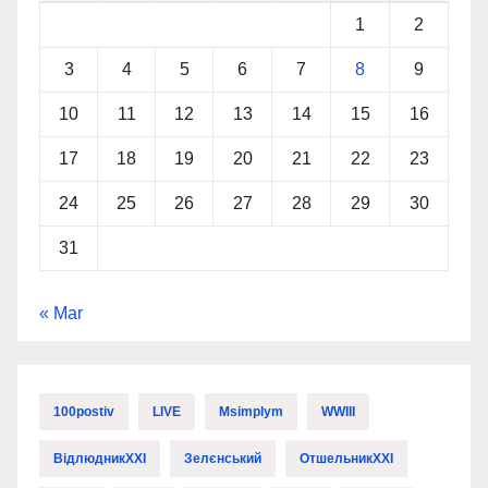
1
2
3
4
5
6
7
8
9
10
11
12
13
14
15
16
17
18
19
20
21
22
23
24
25
26
27
28
29
30
31
« Mar
100postiv
LIVE
Msimplym
WWIII
ВідлюдникXXI
Зелєнський
ОтшельникXXI