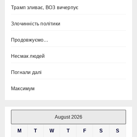
Трамп зливає, ВОЗ вичерпує
Злочинність політики
Продовжуємо…
Несмак людей
Погнали далі
Максимум
August 2026
M
T
W
T
F
S
S