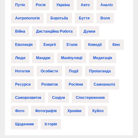
Путін
Росія
Україна
Авто
Аналіз
Антропологія
Боротьба
Буття
Воля
Війна
Дистанційна Робота
Думки
Еволюція
Енергії
Етапи
Комедії
Кіно
Люди
Мандри
Маніпуляції
Медитація
Нотатки
Особисте
Події
Пропаганда
Ресурси
Розвиток
Росіяни
Самоаналіз
Саморозвиток
Соціум
Спостереження
Фото
Фотографія
Хроніки
Хуйло
Щоденник
Історія