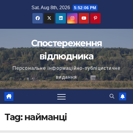
Skip
Sat. Aug 8th, 2026
5:52:06 PM
to
content
Спостереження
відлюдника
Персональне інформаційно-публіцистичне
видання
Tag:
найманці