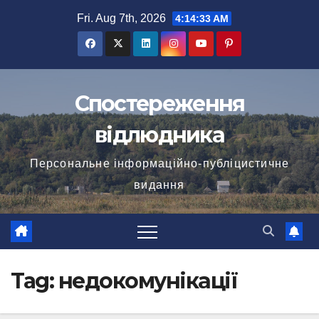
Skip
Fri. Aug 7th, 2026
4:14:33 AM
to
content
Спостереження
відлюдника
Персональне інформаційно-публіцистичне
видання
Tag:
недокомунікації