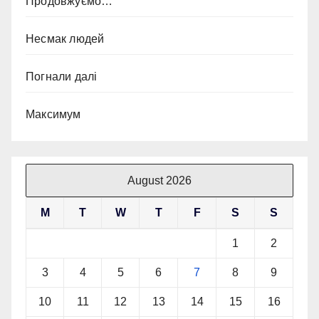
Продовжуємо…
Несмак людей
Погнали далі
Максимум
August 2026
M
T
W
T
F
S
S
1
2
3
4
5
6
7
8
9
10
11
12
13
14
15
16