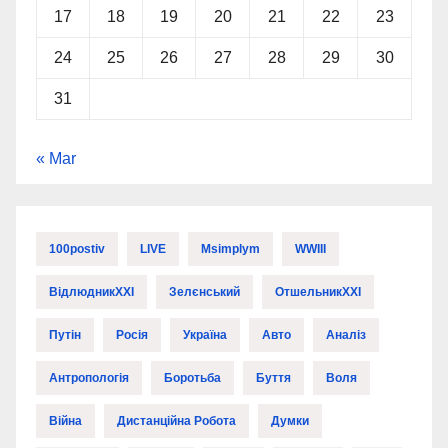
17
18
19
20
21
22
23
24
25
26
27
28
29
30
31
« Mar
100postiv
LIVE
Msimplym
WWIII
ВідлюдникXXI
Зелєнський
ОтшельникXXI
Путін
Росія
Україна
Авто
Аналіз
Антропологія
Боротьба
Буття
Воля
Війна
Дистанційна Робота
Думки