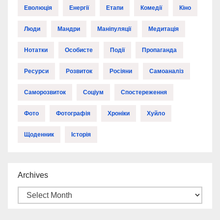
Еволюція
Енергії
Етапи
Комедії
Кіно
Люди
Мандри
Маніпуляції
Медитація
Нотатки
Особисте
Події
Пропаганда
Ресурси
Розвиток
Росіяни
Самоаналіз
Саморозвиток
Соціум
Спостереження
Фото
Фотографія
Хроніки
Хуйло
Щоденник
Історія
Archives