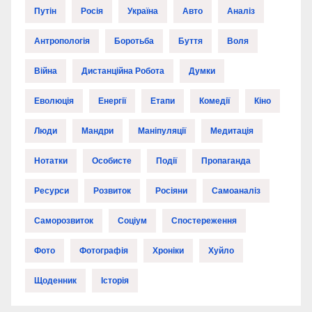
Путін
Росія
Україна
Авто
Аналіз
Антропологія
Боротьба
Буття
Воля
Війна
Дистанційна Робота
Думки
Еволюція
Енергії
Етапи
Комедії
Кіно
Люди
Мандри
Маніпуляції
Медитація
Нотатки
Особисте
Події
Пропаганда
Ресурси
Розвиток
Росіяни
Самоаналіз
Саморозвиток
Соціум
Спостереження
Фото
Фотографія
Хроніки
Хуйло
Щоденник
Історія