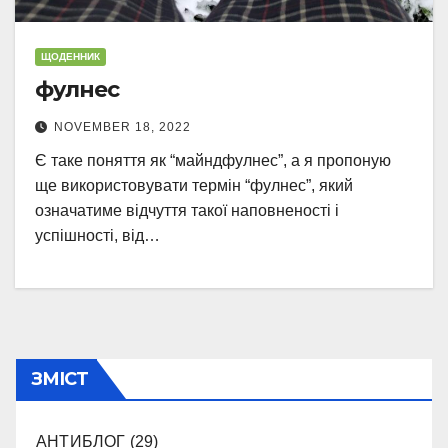
ЩОДЕННИК
фулнес
NOVEMBER 18, 2022
Є таке поняття як “майндфулнес”, а я пропоную
ще використовувати термін “фулнес”, який
означатиме відчуття такої наповненості і
успішності, від…
ЗМІСТ
АНТИБЛОГ
(29)