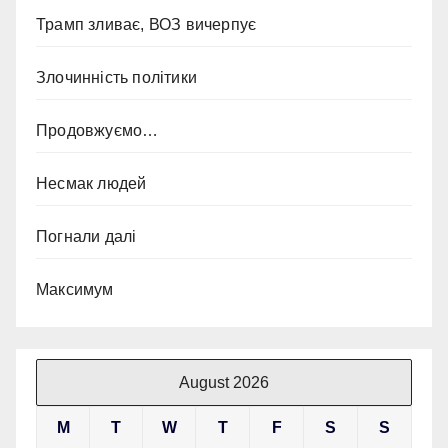
Трамп зливає, ВОЗ вичерпує
Злочинність політики
Продовжуємо…
Несмак людей
Погнали далі
Максимум
August 2026
M
T
W
T
F
S
S