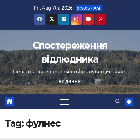
Skip
Fri. Aug 7th, 2026
9:50:57 AM
to
content
Спостереження
відлюдника
Персональне інформаційно-публіцистичне
видання
Tag:
фулнес