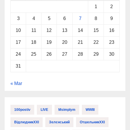
1
2
3
4
5
6
7
8
9
10
11
12
13
14
15
16
17
18
19
20
21
22
23
24
25
26
27
28
29
30
31
« Mar
100postiv
LIVE
Msimplym
WWIII
ВідлюдникXXI
Зелєнський
ОтшельникXXI