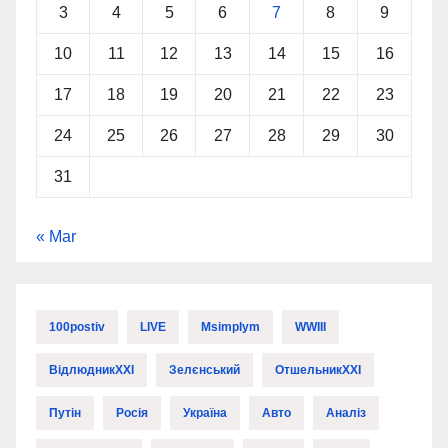
3
4
5
6
7
8
9
10
11
12
13
14
15
16
17
18
19
20
21
22
23
24
25
26
27
28
29
30
31
« Mar
100postiv
LIVE
Msimplym
WWIII
ВідлюдникXXI
Зелєнський
ОтшельникXXI
Путін
Росія
Україна
Авто
Аналіз