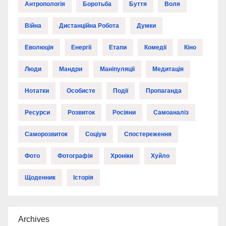
Антропологія
Боротьба
Буття
Воля
Війна
Дистанційна Робота
Думки
Еволюція
Енергії
Етапи
Комедії
Кіно
Люди
Мандри
Маніпуляції
Медитація
Нотатки
Особисте
Події
Пропаганда
Ресурси
Розвиток
Росіяни
Самоаналіз
Саморозвиток
Соціум
Спостереження
Фото
Фотографія
Хроніки
Хуйло
Щоденник
Історія
Archives