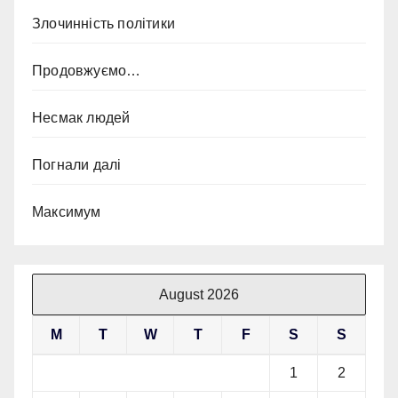
Злочинність політики
Продовжуємо…
Несмак людей
Погнали далі
Максимум
August 2026
M
T
W
T
F
S
S
1
2