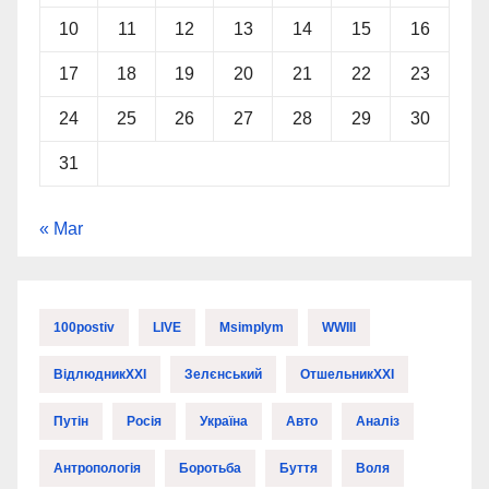
10
11
12
13
14
15
16
17
18
19
20
21
22
23
24
25
26
27
28
29
30
31
« Mar
100postiv
LIVE
Msimplym
WWIII
ВідлюдникXXI
Зелєнський
ОтшельникXXI
Путін
Росія
Україна
Авто
Аналіз
Антропологія
Боротьба
Буття
Воля