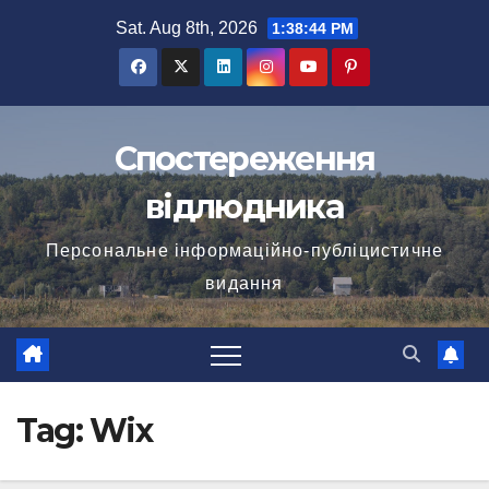
Skip
Sat. Aug 8th, 2026
1:38:44 PM
to
content
Спостереження
відлюдника
Персональне інформаційно-публіцистичне
видання
Tag:
Wix