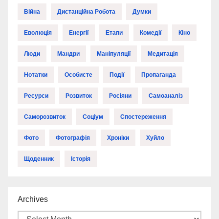
Війна
Дистанційна Робота
Думки
Еволюція
Енергії
Етапи
Комедії
Кіно
Люди
Мандри
Маніпуляції
Медитація
Нотатки
Особисте
Події
Пропаганда
Ресурси
Розвиток
Росіяни
Самоаналіз
Саморозвиток
Соціум
Спостереження
Фото
Фотографія
Хроніки
Хуйло
Щоденник
Історія
Archives