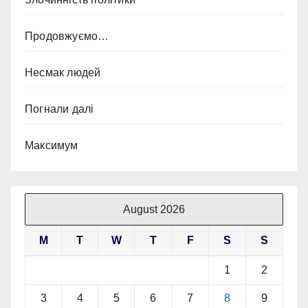
Продовжуємо…
Несмак людей
Погнали далі
Максимум
August 2026
M
T
W
T
F
S
S
1
2
3
4
5
6
7
8
9