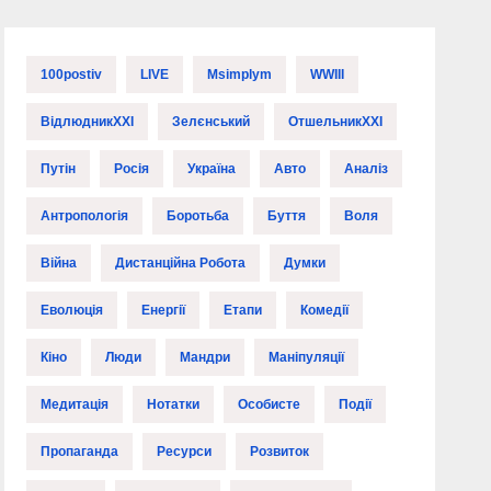
100postiv
LIVE
Msimplym
WWIII
ВідлюдникXXI
Зелєнський
ОтшельникXXI
Путін
Росія
Україна
Авто
Аналіз
Антропологія
Боротьба
Буття
Воля
Війна
Дистанційна Робота
Думки
Еволюція
Енергії
Етапи
Комедії
Кіно
Люди
Мандри
Маніпуляції
Медитація
Нотатки
Особисте
Події
Пропаганда
Ресурси
Розвиток