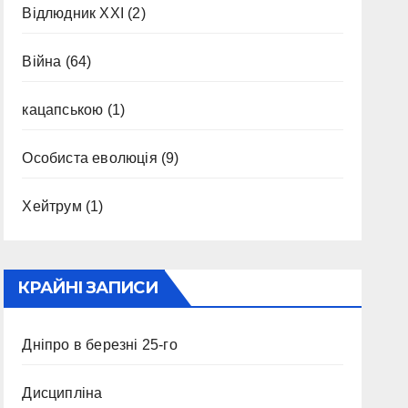
Відлюдник XXI
(2)
Війна
(64)
кацапською
(1)
Особиста еволюція
(9)
Хейтрум
(1)
КРАЙНІ ЗАПИСИ
Дніпро в березні 25-го
Дисципліна