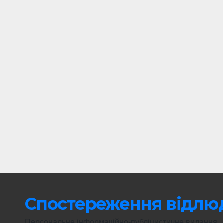
Спостереження відлю
Персональне інформаційно-публіцистичне видання