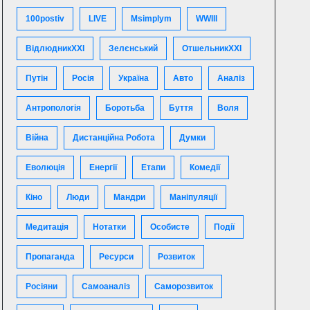
100postiv
LIVE
Msimplym
WWIII
ВідлюдникXXI
Зелєнський
ОтшельникXXI
Путін
Росія
Україна
Авто
Аналіз
Антропологія
Боротьба
Буття
Воля
Війна
Дистанційна Робота
Думки
Еволюція
Енергії
Етапи
Комедії
Кіно
Люди
Мандри
Маніпуляції
Медитація
Нотатки
Особисте
Події
Пропаганда
Ресурси
Розвиток
Росіяни
Самоаналіз
Саморозвиток