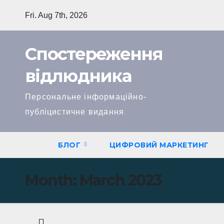
Skip
Fri. Aug 7th, 2026
to
content
Спостереження
відлюдника
Персональне інформаційно-
публіцистичне видання
БЛОГ
ЦИФРОВИЙ МАРКЕТИНГ
Month:
March 2023