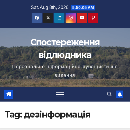
Skip
Sat. Aug 8th, 2026
5:50:05 AM
to
content
Спостереження
відлюдника
Персональне інформаційно-публіцистичне
видання
Tag:
дезінформація