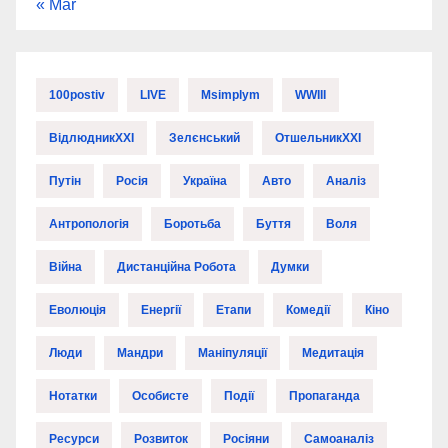
« Mar
100postiv
LIVE
Msimplym
WWIII
ВідлюдникXXI
Зелєнський
ОтшельникXXI
Путін
Росія
Україна
Авто
Аналіз
Антропологія
Боротьба
Буття
Воля
Війна
Дистанційна Робота
Думки
Еволюція
Енергії
Етапи
Комедії
Кіно
Люди
Мандри
Маніпуляції
Медитація
Нотатки
Особисте
Події
Пропаганда
Ресурси
Розвиток
Росіяни
Самоаналіз