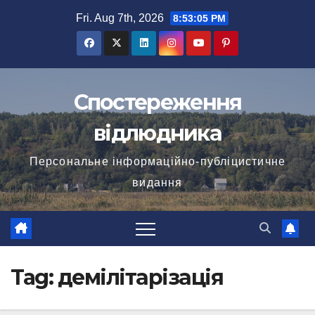
Skip
Fri. Aug 7th, 2026
8:53:05 PM
to
content
Спостереження
відлюдника
Персональне інформаційно-публіцистичне
видання
Tag:
демілітарізація