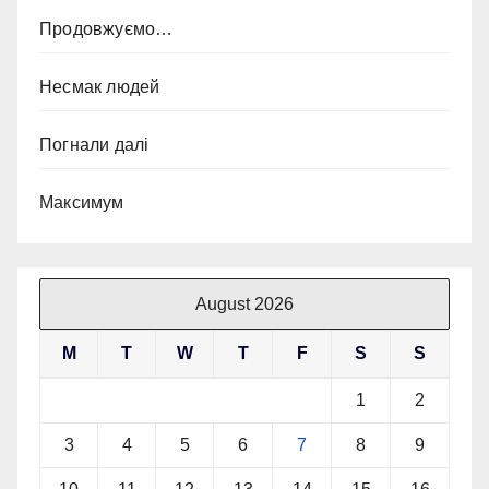
Продовжуємо…
Несмак людей
Погнали далі
Максимум
August 2026
M
T
W
T
F
S
S
1
2
3
4
5
6
7
8
9