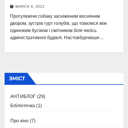
MARCH 9, 2022
Прогулюючи собаку засніженим весняним
двором, зустрів гурт голубів, що товклися між
одиноким бусіком і смітником біля якоїсь
адміністративної будівлі. Настовбурчівши…
ЗМІСТ
АНТИБЛОГ
(29)
Бібліотечка
(1)
Про кіно
(7)