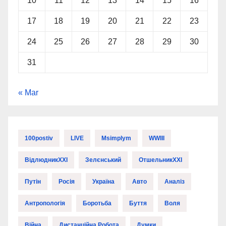
10
11
12
13
14
15
16
17
18
19
20
21
22
23
24
25
26
27
28
29
30
31
« Mar
100postiv
LIVE
Msimplym
WWIII
ВідлюдникXXI
Зелєнський
ОтшельникXXI
Путін
Росія
Україна
Авто
Аналіз
Антропологія
Боротьба
Буття
Воля
Війна
Дистанційна Робота
Думки