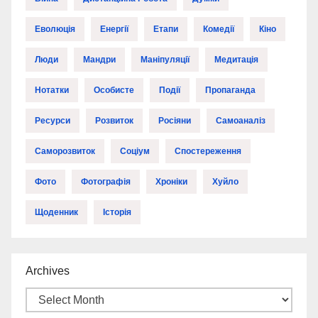
Еволюція
Енергії
Етапи
Комедії
Кіно
Люди
Мандри
Маніпуляції
Медитація
Нотатки
Особисте
Події
Пропаганда
Ресурси
Розвиток
Росіяни
Самоаналіз
Саморозвиток
Соціум
Спостереження
Фото
Фотографія
Хроніки
Хуйло
Щоденник
Історія
Archives