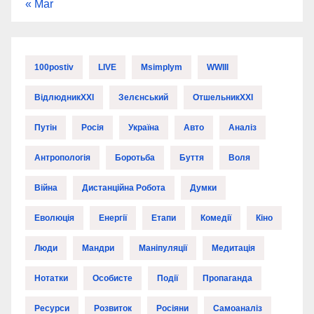
« Mar
100postiv
LIVE
Msimplym
WWIII
ВідлюдникXXI
Зелєнський
ОтшельникXXI
Путін
Росія
Україна
Авто
Аналіз
Антропологія
Боротьба
Буття
Воля
Війна
Дистанційна Робота
Думки
Еволюція
Енергії
Етапи
Комедії
Кіно
Люди
Мандри
Маніпуляції
Медитація
Нотатки
Особисте
Події
Пропаганда
Ресурси
Розвиток
Росіяни
Самоаналіз