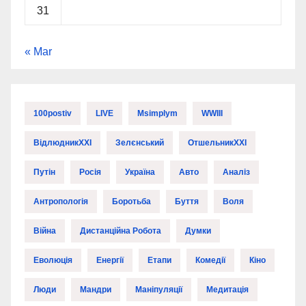
31
« Mar
100postiv
LIVE
Msimplym
WWIII
ВідлюдникXXI
Зелєнський
ОтшельникXXI
Путін
Росія
Україна
Авто
Аналіз
Антропологія
Боротьба
Буття
Воля
Війна
Дистанційна Робота
Думки
Еволюція
Енергії
Етапи
Комедії
Кіно
Люди
Мандри
Маніпуляції
Медитація