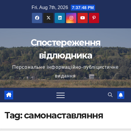
Skip
Fri. Aug 7th, 2026
7:37:48 PM
to
content
Спостереження
відлюдника
Персональне інформаційно-публіцистичне
видання
Tag:
самонаставляння