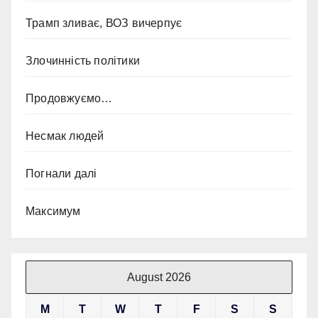
Трамп зливає, ВОЗ вичерпує
Злочинність політики
Продовжуємо…
Несмак людей
Погнали далі
Максимум
August 2026
M
T
W
T
F
S
S