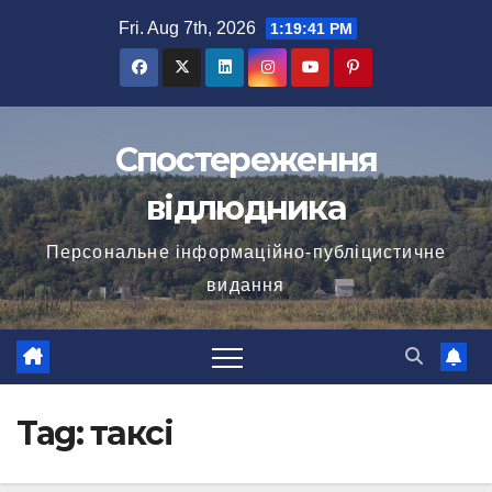
Skip
Fri. Aug 7th, 2026
1:19:42 PM
to
content
Спостереження
відлюдника
Персональне інформаційно-публіцистичне
видання
Tag:
таксі