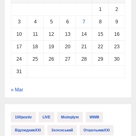
1
2
3
4
5
6
7
8
9
10
11
12
13
14
15
16
17
18
19
20
21
22
23
24
25
26
27
28
29
30
31
« Mar
100postiv
LIVE
Msimplym
WWIII
ВідлюдникXXI
Зелєнський
ОтшельникXXI