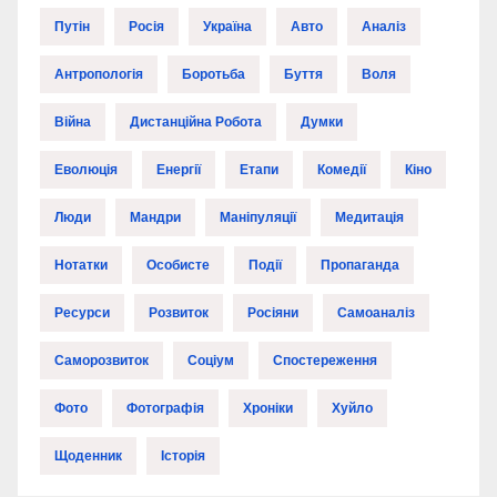
Путін
Росія
Україна
Авто
Аналіз
Антропологія
Боротьба
Буття
Воля
Війна
Дистанційна Робота
Думки
Еволюція
Енергії
Етапи
Комедії
Кіно
Люди
Мандри
Маніпуляції
Медитація
Нотатки
Особисте
Події
Пропаганда
Ресурси
Розвиток
Росіяни
Самоаналіз
Саморозвиток
Соціум
Спостереження
Фото
Фотографія
Хроніки
Хуйло
Щоденник
Історія