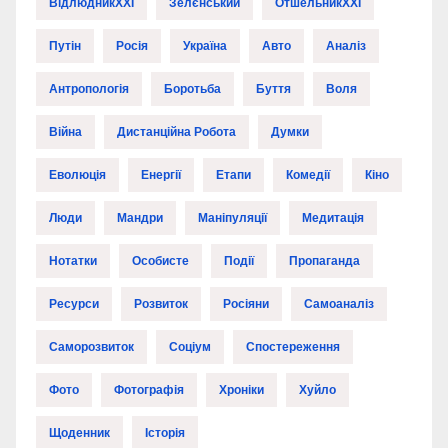
ВідлюдникXXI
Зелєнський
ОтшельникXXI
Путін
Росія
Україна
Авто
Аналіз
Антропологія
Боротьба
Буття
Воля
Війна
Дистанційна Робота
Думки
Еволюція
Енергії
Етапи
Комедії
Кіно
Люди
Мандри
Маніпуляції
Медитація
Нотатки
Особисте
Події
Пропаганда
Ресурси
Розвиток
Росіяни
Самоаналіз
Саморозвиток
Соціум
Спостереження
Фото
Фотографія
Хроніки
Хуйло
Щоденник
Історія