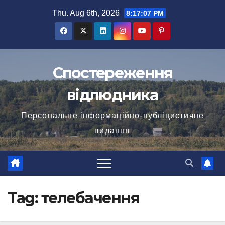
Skip
Thu. Aug 6th, 2026
8:17:07 PM
to
content
Спостереження
відлюдника
Персональне інформаційно-публіцистичне
видання
Tag:
телебачення