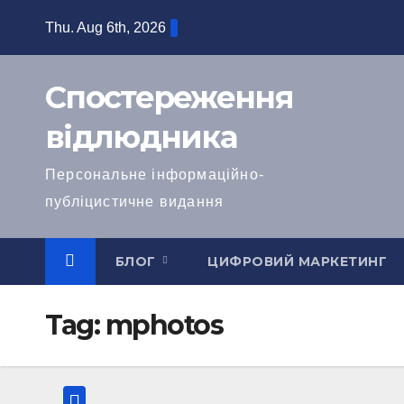
Skip
Thu. Aug 6th, 2026
to
content
Спостереження
відлюдника
Персональне інформаційно-
публіцистичне видання
БЛОГ
ЦИФРОВИЙ МАРКЕТИНГ
Tag:
mphotos