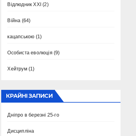
Відлюдник XXI
(2)
Війна
(64)
кацапською
(1)
Особиста еволюція
(9)
Хейтрум
(1)
КРАЙНІ ЗАПИСИ
Дніпро в березні 25-го
Дисципліна