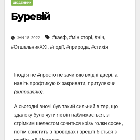
ЩОДЕННИК
Буревій
#каєф
,
#міністорі
,
#ніч
,
JAN 18, 2022
#ОтшельникXXI
,
#події
,
#природа
,
#стихія
Іноді я не #просто не зачиняю вхідні двері, а
навіть профтикую їх закривати, притуляючи
(виправляю)
.
А сьогодні вночі був такий сильний вітер, що
здалеку було чути як він наближається, зі
стрімким шелестом сочиться крізь голки сосен,
потім свистить в проводах і врешті б‘ється з