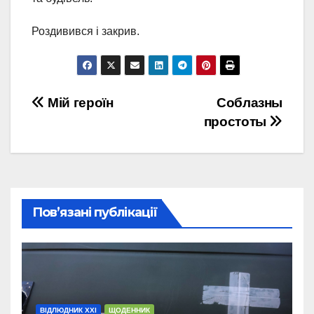
Роздивився і закрив.
Post
Мій героїн
Соблазны
простоты
navigation
Повʼязані публікації
ВІДЛЮДНИК XXI
ЩОДЕННИК