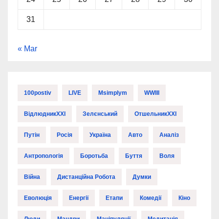
31
« Mar
100postiv
LIVE
Msimplym
WWIII
ВідлюдникXXI
Зелєнський
ОтшельникXXI
Путін
Росія
Україна
Авто
Аналіз
Антропологія
Боротьба
Буття
Воля
Війна
Дистанційна Робота
Думки
Еволюція
Енергії
Етапи
Комедії
Кіно