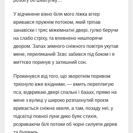
розбігу об Шкатулку…
У відчинене вікно біля мого ліжка вітер
вривався пружнім потоком, який тріпав
занавіски і тряс міжкімнатні двері, гулко беручи
на слабо стріху, та впевнено нишпорячи
двором. Запах зимного сніжного повітря укутав
мене, переляканий Зєвс забився під боком і я
миттєво поринув у затишний сон.
Прокинувся від того, що зворотнім поривом
тряхнуло вже вхідними, — вмить переплигую
пса, відкриваю двері спальні і бааах, прямо на
мене з вулиці у широко розпахнутий проєм
вривається сніжна хвиля, а там, позаду неї, у
підсвітці повної луни дико буяє стихія,
розриваючи білі потоки об чорні силуети дерев
та будівель.