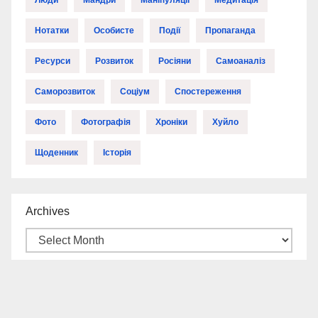
Люди
Мандри
Маніпуляції
Медитація
Нотатки
Особисте
Події
Пропаганда
Ресурси
Розвиток
Росіяни
Самоаналіз
Саморозвиток
Соціум
Спостереження
Фото
Фотографія
Хроніки
Хуйло
Щоденник
Історія
Archives