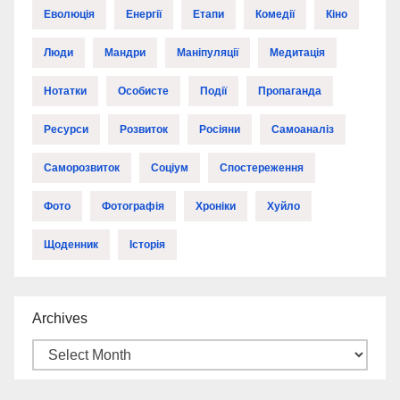
Еволюція
Енергії
Етапи
Комедії
Кіно
Люди
Мандри
Маніпуляції
Медитація
Нотатки
Особисте
Події
Пропаганда
Ресурси
Розвиток
Росіяни
Самоаналіз
Саморозвиток
Соціум
Спостереження
Фото
Фотографія
Хроніки
Хуйло
Щоденник
Історія
Archives