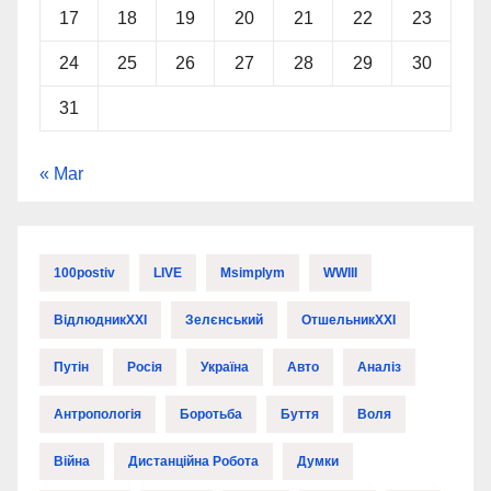
17
18
19
20
21
22
23
24
25
26
27
28
29
30
31
« Mar
100postiv
LIVE
Msimplym
WWIII
ВідлюдникXXI
Зелєнський
ОтшельникXXI
Путін
Росія
Україна
Авто
Аналіз
Антропологія
Боротьба
Буття
Воля
Війна
Дистанційна Робота
Думки