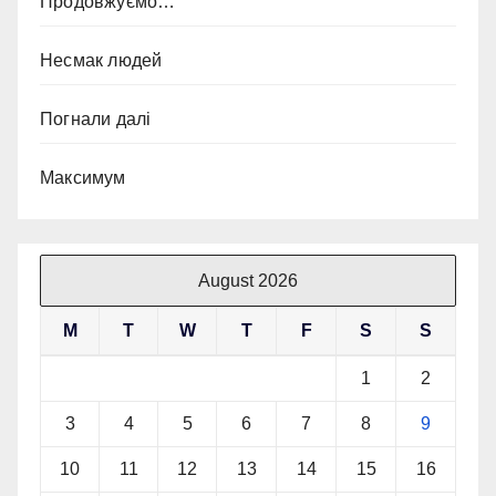
Продовжуємо…
Несмак людей
Погнали далі
Максимум
August 2026
M
T
W
T
F
S
S
1
2
3
4
5
6
7
8
9
10
11
12
13
14
15
16