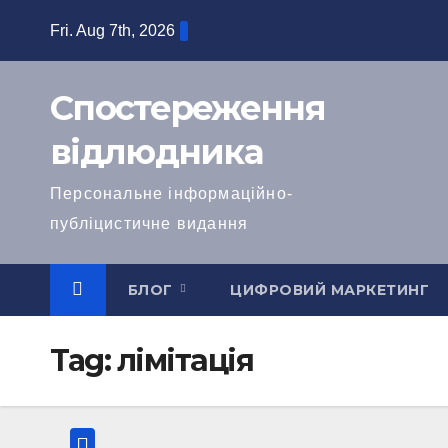
Skip
Fri. Aug 7th, 2026
to
content
Спостереження
відлюдника
Персональне інформаційно-
публіцистичне видання
БЛОГ
ЦИФРОВИЙ МАРКЕТИНГ
Tag:
лімітація