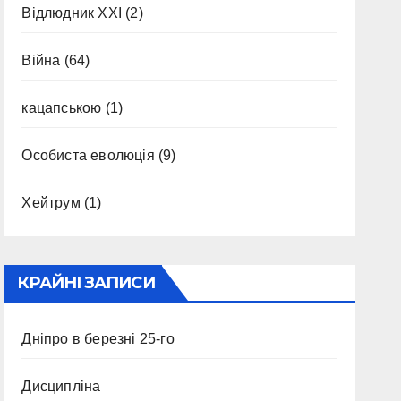
Відлюдник XXI
(2)
Війна
(64)
кацапською
(1)
Особиста еволюція
(9)
Хейтрум
(1)
КРАЙНІ ЗАПИСИ
Дніпро в березні 25-го
Дисципліна