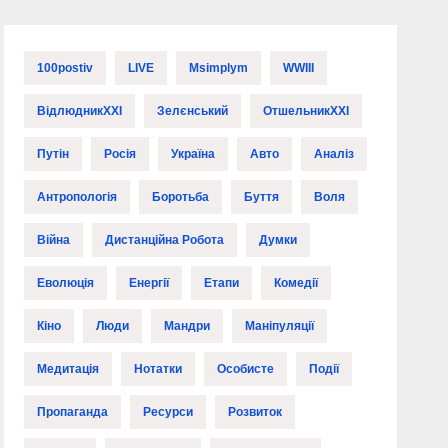
100postiv
LIVE
Msimplym
WWIII
ВідлюдникXXI
Зелєнський
ОтшельникXXI
Путін
Росія
Україна
Авто
Аналіз
Антропологія
Боротьба
Буття
Воля
Війна
Дистанційна Робота
Думки
Еволюція
Енергії
Етапи
Комедії
Кіно
Люди
Мандри
Маніпуляції
Медитація
Нотатки
Особисте
Події
Пропаганда
Ресурси
Розвиток