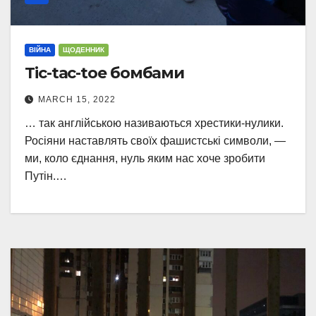
ВІЙНА
ЩОДЕННИК
Tic-tac-toe бомбами
MARCH 15, 2022
… так англійською називаються хрестики-нулики.
Росіяни наставлять своїх фашистські символи, —
ми, коло єднання, нуль яким нас хоче зробити
Путін.…