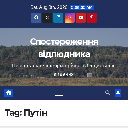
Skip
Sat. Aug 8th, 2026
5:06:36 AM
to
content
Спостереження
відлюдника
Персональне інформаційно-публіцистичне
видання
Tag:
Путін