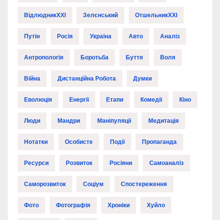
ВідлюдникXXI
Зелєнський
ОтшельникXXI
Путін
Росія
Україна
Авто
Аналіз
Антропологія
Боротьба
Буття
Воля
Війна
Дистанційна Робота
Думки
Еволюція
Енергії
Етапи
Комедії
Кіно
Люди
Мандри
Маніпуляції
Медитація
Нотатки
Особисте
Події
Пропаганда
Ресурси
Розвиток
Росіяни
Самоаналіз
Саморозвиток
Соціум
Спостереження
Фото
Фотографія
Хроніки
Хуйло