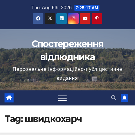
Skip
Thu. Aug 6th, 2026
7:25:17 AM
to
content
Спостереження
відлюдника
Персональне інформаційно-публіцистичне
видання
Tag:
швидкохарч