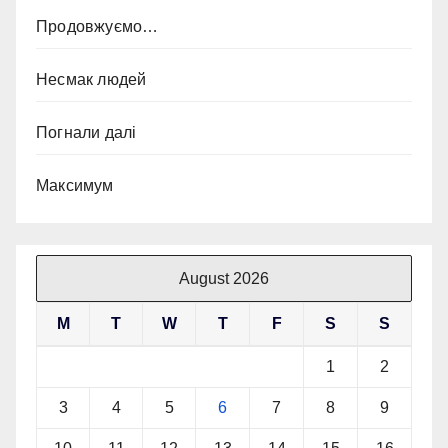
Продовжуємо…
Несмак людей
Погнали далі
Максимум
August 2026
M
T
W
T
F
S
S
1
2
3
4
5
6
7
8
9