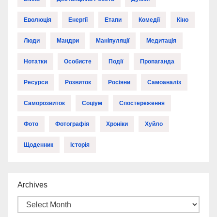
Еволюція
Енергії
Етапи
Комедії
Кіно
Люди
Мандри
Маніпуляції
Медитація
Нотатки
Особисте
Події
Пропаганда
Ресурси
Розвиток
Росіяни
Самоаналіз
Саморозвиток
Соціум
Спостереження
Фото
Фотографія
Хроніки
Хуйло
Щоденник
Історія
Archives