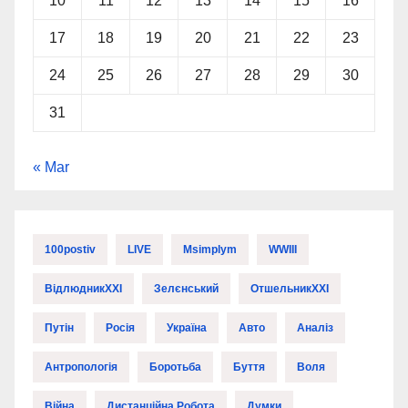
10
11
12
13
14
15
16
17
18
19
20
21
22
23
24
25
26
27
28
29
30
31
« Mar
100postiv
LIVE
Msimplym
WWIII
ВідлюдникXXI
Зелєнський
ОтшельникXXI
Путін
Росія
Україна
Авто
Аналіз
Антропологія
Боротьба
Буття
Воля
Війна
Дистанційна Робота
Думки