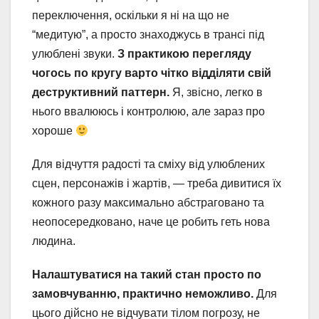
переключення, оскільки я ні на що не
“медитую”, а просто знаходжусь в трансі під
улюблені звуки.
З практикою перегляду
чогось по кругу варто чітко відділяти свій
деструктивний паттерн.
Я, звісно, легко в
нього ввалююсь і контролюю, але зараз про
хороше
Для відчуття радості та сміху від улюблених
сцен, персонажів і жартів, — треба дивитися їх
кожного разу максимально абстраговано та
неопосередковано, наче це робить геть нова
людина.
Налаштуватися на такий стан просто по
замовчуванню, практично неможливо.
Для
цього дійсно не відчувати тілом погрозу, не