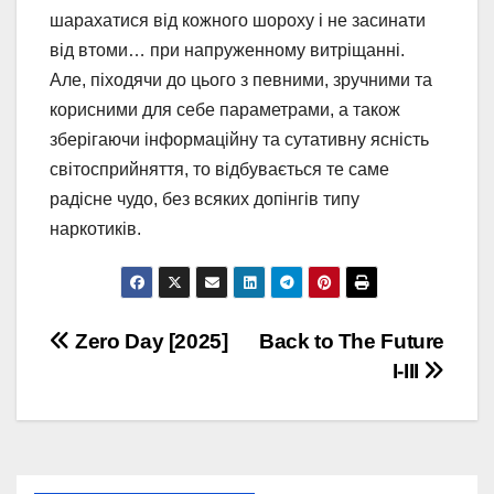
шарахатися від кожного шороху і не засинати
від втоми… при напруженному витріщанні.
Але, піходячи до цього з певними, зручними та
корисними для себе параметрами, а також
зберігаючи інформаційну та сутативну ясність
світосприйняття, то відбувається те саме
радісне чудо, без всяких допінгів типу
наркотиків.
Post
Zero Day [2025]
Back to The Future
I-III
navigation