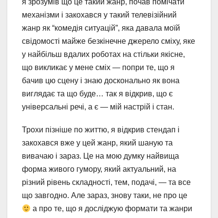
я зрозумів що це такий жанр, почав помічати
механізми і закохався у такий телевізійний
жанр як “комедія ситуацій”, яка давала моїй
свідомості майже безкінечне джерело сміху, яке
у найбільш вдалих роботах на стільки якісне,
що викликає у мене сміх — попри те, що я
бачив цю сцену і знаю досконально як вона
виглядає та що буде… так я відкрив, що є
універсальні речі, а є — мій настрій і стан.
Трохи пізніше по життю, я відкрив стендап і
закохався вже у цей жанр, який шаную та
вивачаю і зараз. Це на мою думку найвища
форма живого гумору, який актуальний, на
різний рівень складності, тем, подачі, — та все
що завгодно. Але зараз, знову таки, не про це
а про те, що я досліджую формати та жанри