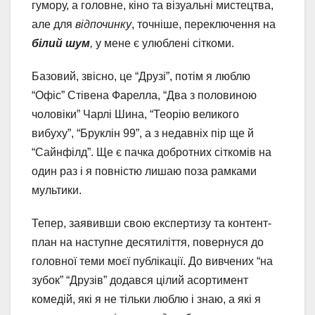
гумору, а головне, кіно та візуальні мистецтва,
але для
відпочинку
, точніше, переключення на
білий шум
,
у мене є улюблені сіткоми.
Базовий, звісно, це “Друзі”, потім я люблю
“Офіс” Стівена Фарелла, “Два з половиною
чоловіки” Чарлі Шина, “Теорію великого
вибуху”, “Бруклін 99”, а з недавніх пір ще й
“Сайнфілд”. Ще є пачка добротних сіткомів на
один раз і я повністю лишаю поза рамками
мультики.
Тепер, заявивши свою експертизу та контент-
план на наступне десятиліття, повернуся до
головної теми моєї публікації. До вивчених “на
зубок” “Друзів” додався цілий асортимент
комедій, які я не тільки люблю і знаю, а які я