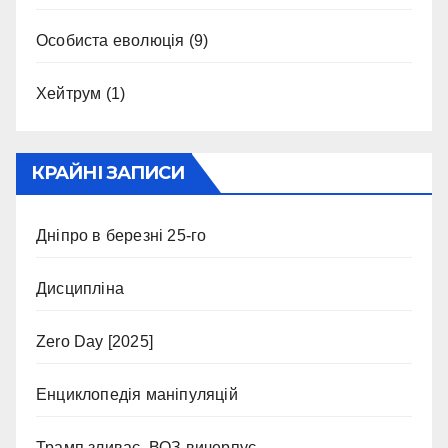
Особиста еволюція
(9)
Хейтрум
(1)
КРАЙНІ ЗАПИСИ
Дніпро в березні 25-го
Дисципліна
Zero Day [2025]
Енциклопедія маніпуляцій
Трамп зливає, ВОЗ вичерпує