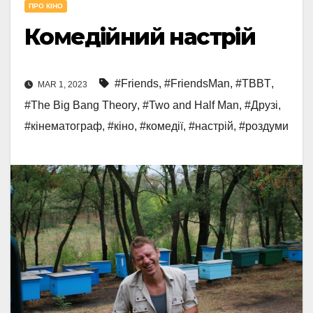
ПРО КІНО
Комедійний настрій
#Friends
,
#FriendsMan
,
#TBBT
,
MAR 1, 2023
#The Big Bang Theory
,
#Two and Half Man
,
#Друзі
,
#кінематограф
,
#кіно
,
#комедії
,
#настрій
,
#роздуми