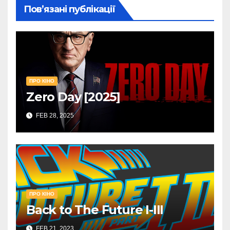
Повʼязані публікації
ПРО КІНО
Zero Day [2025]
FEB 28, 2025
ПРО КІНО
Back to The Future I-III
FEB 21, 2023