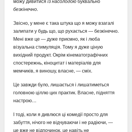
можу дивитися
із насолодою
буквально
безкінечно
.
Звісно, у мене є така штука що я можу взагалі
залипати у будь що, що рухається — безкінечно.
Мені вже це — дуже приємно, як і люба
візуальна стимуляція. Тому я дуже ціную
вихідний продукт. Окрім кінематографічних
спостережнь, кіноцитат і матеріалів для
мемчиків, я виношу, власне, — сміх.
Це завжди було, лишається і лишатиметься
головною ціллю цих практик. Власне, підняття
настрою…
І тоді, коли я дивлюся ці комедії просто для
забуття, нічого не відчуваючи і не радіючи, —
це вже не відпочинок, це навіть не