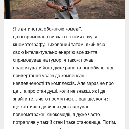
Я з дитинства обожнюю комедії,
цілоспрямовано вивчаю сіткоми і вчуся
кінематографу. Вихований татом, який всю
свою інтелектуально енергію все життя
спрямовував на гумор, я також почав
практикувати його дуже рано та різнобічно: від
привертання уваги до компенсації
невпевненості та комплексів. Але зараз не про
це… а про стан душі, коли не знаєш, як і де
знайти те, з чого посміятися… раніше, коли я
ще хаотично дивився і досліджував
повнометражні кінокомедії, я дуже часто
потрапляв у такий стан і таке становище. Потім,