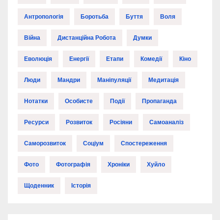
Антропологія
Боротьба
Буття
Воля
Війна
Дистанційна Робота
Думки
Еволюція
Енергії
Етапи
Комедії
Кіно
Люди
Мандри
Маніпуляції
Медитація
Нотатки
Особисте
Події
Пропаганда
Ресурси
Розвиток
Росіяни
Самоаналіз
Саморозвиток
Соціум
Спостереження
Фото
Фотографія
Хроніки
Хуйло
Щоденник
Історія