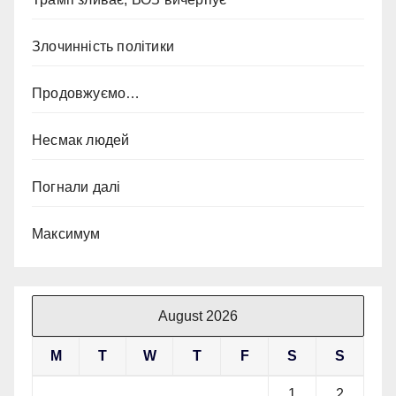
Злочинність політики
Продовжуємо…
Несмак людей
Погнали далі
Максимум
August 2026
M
T
W
T
F
S
S
1
2