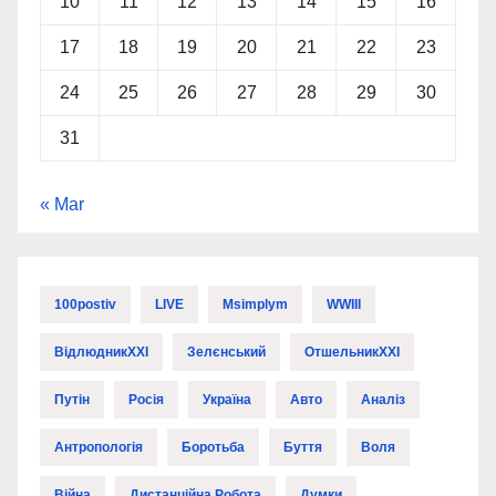
10
11
12
13
14
15
16
17
18
19
20
21
22
23
24
25
26
27
28
29
30
31
« Mar
100postiv
LIVE
Msimplym
WWIII
ВідлюдникXXI
Зелєнський
ОтшельникXXI
Путін
Росія
Україна
Авто
Аналіз
Антропологія
Боротьба
Буття
Воля
Війна
Дистанційна Робота
Думки