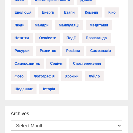
Еволюція
Енергії
Етапи
Комедії
Кіно
Люди
Мандри
Маніпуляції
Медитація
Нотатки
Особисте
Події
Пропаганда
Ресурси
Розвиток
Росіяни
Самоаналіз
Саморозвиток
Соціум
Спостереження
Фото
Фотографія
Хроніки
Хуйло
Щоденник
Історія
Archives