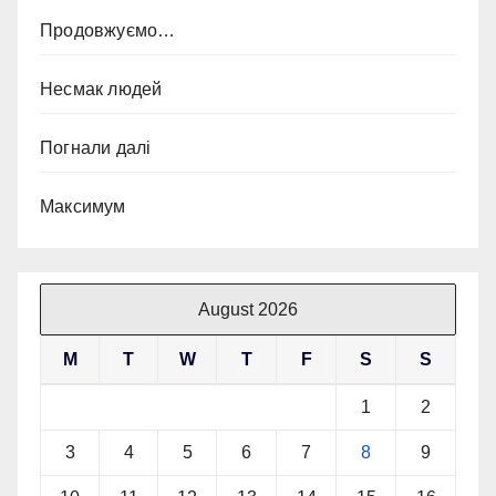
Продовжуємо…
Несмак людей
Погнали далі
Максимум
August 2026
M
T
W
T
F
S
S
1
2
3
4
5
6
7
8
9