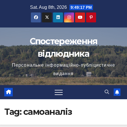
Skip
Sat. Aug 8th, 2026
9:49:18 PM
to
content
Спостереження
відлюдника
Персональне інформаційно-публіцистичне
видання
Tag:
самоаналіз