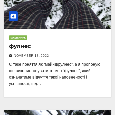
ЩОДЕННИК
фулнес
NOVEMBER 18, 2022
Є таке поняття як “майндфулнес”, а я пропоную
ще використовувати термін “фулнес”, який
означатиме відчуття такої наповненості і
успішності, від…