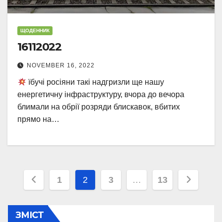
ЩОДЕННИК
16112022
NOVEMBER 16, 2022
їбучі росіяни такі надгризли ще нашу
енергетичну інфраструктуру, вчора до вечора
блимали на обрії розряди блискавок, вбитих
прямо на…
Posts
1
2
3
…
13
pagination
ЗМІСТ