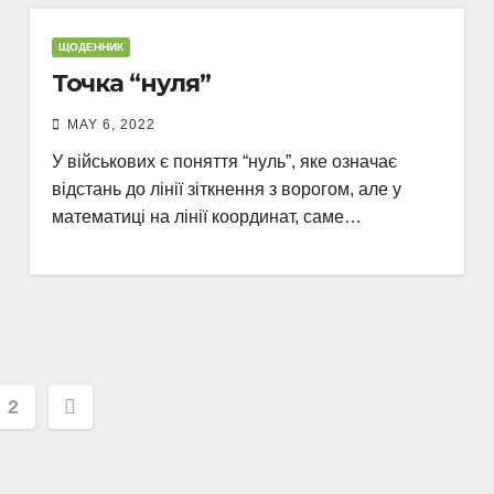
ЩОДЕННИК
Точка “нуля”
MAY 6, 2022
У військових є поняття “нуль”, яке означає
відстань до лінії зіткнення з ворогом, але у
математиці на лінії координат, саме…
s
2
nation