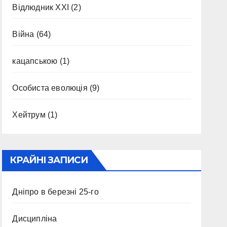
Відлюдник XXI
(2)
Війна
(64)
кацапською
(1)
Особиста еволюція
(9)
Хейтрум
(1)
КРАЙНІ ЗАПИСИ
Дніпро в березні 25-го
Дисципліна