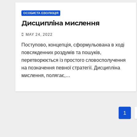
ОСОБИСТА ЕВОЛЮЦІЯ
Дисципліна мислення
MAY 24, 2022
Поступово, концепція, сформульована в ході
повсякденних роздумів та пошуків,
перетворюється із простого словосполучення
на позначення певної стратегії. Дисципліна
мислення, полягає,…
Post
1
pagi