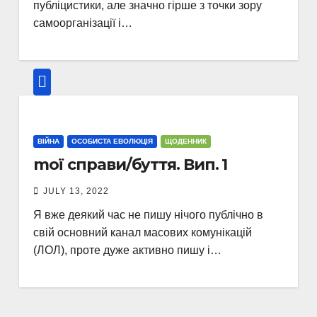
публіцистики, але значно гірше з точки зору
самоорганізації і…
ВІЙНА
ОСОБИСТА ЕВОЛЮЦІЯ
ЩОДЕННИК
mої справи/буття. Вип. 1
JULY 13, 2022
Я вже деякий час не пишу нічого публічно в
свій основний канал масових комунікацій
(ЛОЛ), проте дуже активно пишу і…