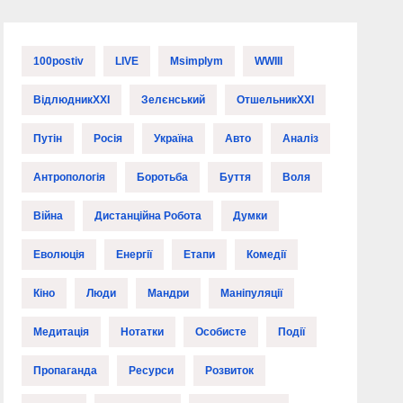
100postiv
LIVE
Msimplym
WWIII
ВідлюдникXXI
Зелєнський
ОтшельникXXI
Путін
Росія
Україна
Авто
Аналіз
Антропологія
Боротьба
Буття
Воля
Війна
Дистанційна Робота
Думки
Еволюція
Енергії
Етапи
Комедії
Кіно
Люди
Мандри
Маніпуляції
Медитація
Нотатки
Особисте
Події
Пропаганда
Ресурси
Розвиток